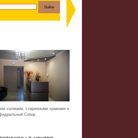
ыми холмами, старинными храмами и
афедральный Собор.
остиницы в центре