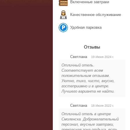
Включенные завтраки
Качественное обслуживание
Удобная парковка
Отзывы
Светлана
19 Июня 2024 г.
Отличный отель.
Соответствует всем
положительным отзывам.
Уютно, тихо, чисто, вкусно,
гостеприимно и в центре.
Лучшего варианта не найти.
Светлана
18 Июля 2022 г.
Отличный отель в центре
Смоленска. Доброжелательный
персонал, вкусные завтраки,
прекрасная зона отдыха, есть