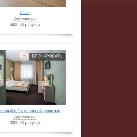
Люкс
Двухместные
5500.00 р./сутки
БРОНИРОВАТЬ
енный с 2-х спальной кроватью
Двухместные
3800.00 р./сутки