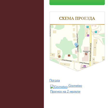
Погода
Gismeteo
Прогноз на 2 недели