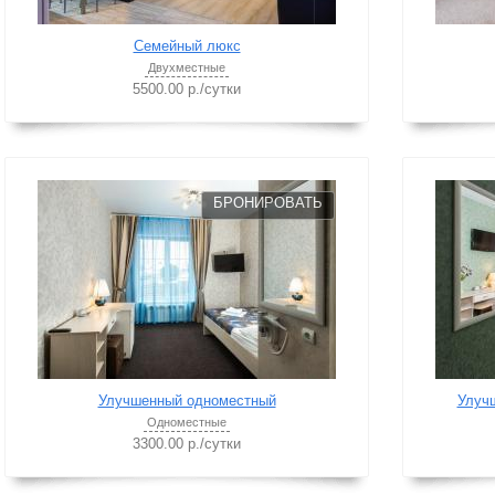
Семейный люкс
Двухместные
5500.00 р./сутки
БРОНИРОВАТЬ
Улучшенный одноместный
Улучш
Одноместные
3300.00 р./сутки