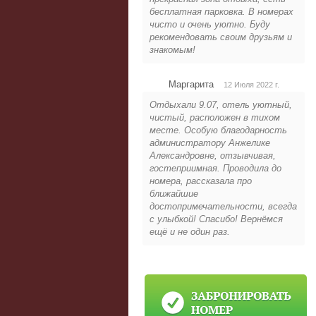
бесплатная парковка. В номерах
чисто и очень уютно. Буду
рекомендовать своим друзьям и
знакомым!
Маргарита
12 Июля 2022 г.
Отдыхали 9.07, отель уютный,
чистый, расположен в тихом
месте. Особую благодарность
администратору Анжелике
Александровне, отзывчивая,
гостеприимная. Проводила до
номера, рассказала про
ближайшие
достопримечательности, всегда
с улыбкой! Спасибо! Вернёмся
ещё и не один раз.